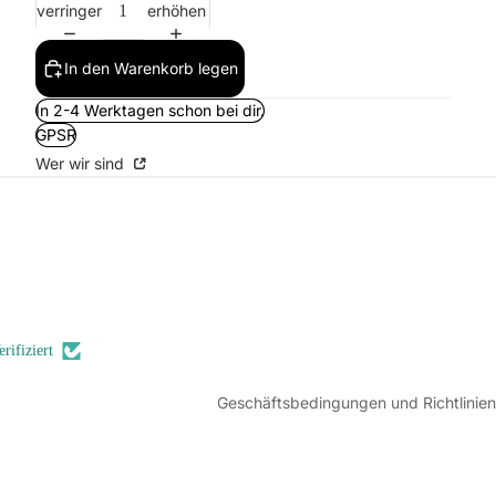
verringern
erhöhen
In den Warenkorb legen
In 2-4 Werktagen schon bei dir.
GPSR
Wer wir sind
Widerrufsrecht
Datenschutzerklärung
AGB
Versand
Kontaktinformationen
erifiziert
Impressum
Geschäftsbedingungen und Richtlinien