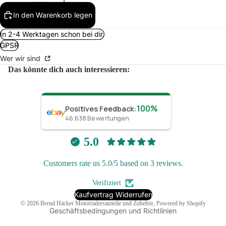
In den Warenkorb legen
In 2-4 Werktagen schon bei dir.
GPSR
Wer wir sind
Das könnte dich auch interessieren:
100%
Positives Feedback
:
46.638
Bewertungen
derrufsrecht
tenschutzerklärung
5.0
GB
Customers rate us 5.0/5 based on 3 reviews.
ersand
ntaktinformationen
Verifiziert
mpressum
Kaufvertrag Widerrufen
© 2026
Bernd Häcker Motorradersatzteile und Zubehör
, Powered by Shopify
Geschäftsbedingungen und Richtlinien