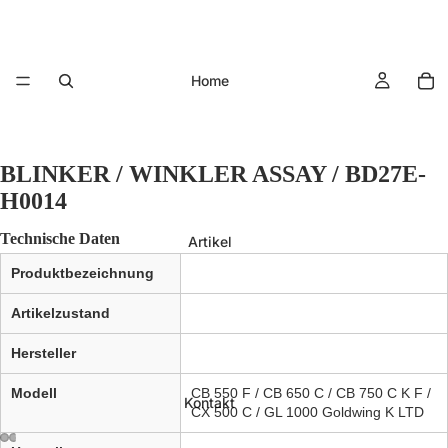
Home
BLINKER / WINKLER ASSAY / BD27E-
H0014
Technische Daten
Artikel
Produktbezeichnung
Artikelzustand
Hersteller
Modell
CB 550 F / CB 650 C / CB 750 C K F /
Kontakt
CX 500 C / GL 1000 Goldwing K LTD