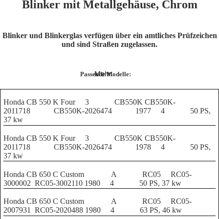
Blinker mit Metallgehäuse, Chrom
Blinker und Blinkerglas verfügen über ein amtliches Prüfzeichen
und sind Straßen zugelassen.
Mehr
Passende Modelle:
Honda CB 550 K Four
3
CB550K
CB550K-
2011718
CB550K-2026474
1977
4
50 PS,
37 kw
Honda CB 550 K Four
3
CB550K
CB550K-
2011718
CB550K-2026474
1978
4
50 PS,
37 kw
Honda CB 650 C Custom
A
RC05
RC05-
3000002
RC05-3002110
1980
4
50 PS, 37 kw
Honda CB 650 C Custom
A
RC05
RC05-
2007931
RC05-2020488
1980
4
63 PS, 46 kw