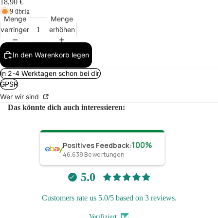
18,90 €
9 übrig
Menge
Menge
verringern
erhöhen
In den Warenkorb legen
In 2-4 Werktagen schon bei dir.
GPSR
Wer wir sind
Das könnte dich auch interessieren:
100%
Positives Feedback
:
46.638
Bewertungen
derrufsrecht
tenschutzerklärung
5.0
GB
Customers rate us 5.0/5 based on 3 reviews.
ersand
ntaktinformationen
Verifiziert